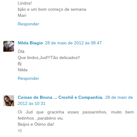
Lindos!
bjão e um bom começo de semana
Mari
Responder
Nilda Biagio
28 de maio de 2012 às 08:47
Olá
Que lindos,Jud!!!Tão delicados!!
Bj
Nilda
Responder
Coisas de Bruna ... Crochê e Companhia.
28 de maio de
2012 às 10:31
Oi Jud que gracinha esses passarinhos, muito bem
feitinhos...parabéns viu.
Beijos e Ótimo dia!
=)