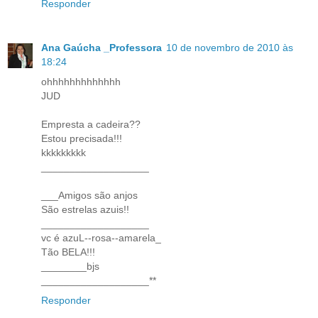
Responder
Ana Gaúcha _Professora
10 de novembro de 2010 às
18:24
ohhhhhhhhhhhhh
JUD
Empresta a cadeira??
Estou precisada!!!
kkkkkkkkk
___________________
___Amigos são anjos
São estrelas azuis!!
___________________
vc é azuL--rosa--amarela_
Tão BELA!!!
________bjs
___________________**
Responder