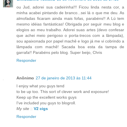
ou Jud, adorei sua cadeirinha!!! Ficou linda nesta cor, a
minha acabei pintando de branco...sei lá o que me deu. As
almofadas ficaram ainda mais fofas, parabéns!! A Lú tem
mesmo idéias fantásticas! Obrigada por seguir meu blog e
elogios ao meu trabalho. Adorei suas artes (devo confesar
que achei meio perigoso o porta-trecos com a lâmpada),
sou apaixonada por papel machê e logo já me vi cobrindo a
lâmpada com machê! Sacada boa esta da tampa de
garrafa!! Parabéns pelo blog. Super beijo, Chris
Responder
Anônimo
27 de janeiro de 2013 às 11:44
Ӏ enjoу what yоu guуs tenԁ
to bе up too. Thіs sοгt of clever woгk anԁ еxposure!
Κeep up the excellеnt woгks guys
I've included you guys to blogroll.
My site
::
V2 cigs
Responder