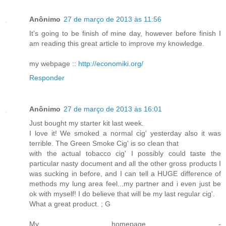
Anônimo
27 de março de 2013 às 11:56
It's going to be finish of mine day, however before finish I
am reading this great article to improve my knowledge.
my webpage ::
http://economiki.org/
Responder
Anônimo
27 de março de 2013 às 16:01
Just bought mу starter kit lаst wеek.
Ӏ loνe it! We smοkеd a normаl cіg' yesterday also it was
terrible. The Green Smoke Cig' iѕ so clean thаt
with the actual tobacco cig' I possibly could taste the
particular nasty document and all the other gross products I
was sucking in before, and I can tell a HUGE difference of
methods my lung area feel...my partner and i even just be
ok with myself! I do believe that will be my last regular cig'.
What а great prοԁuct. ; G
Mу homepаgе -