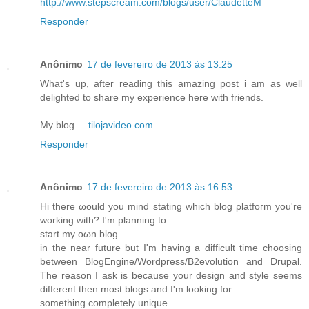
http://www.stepscream.com/blogs/user/ClaudetteM
Responder
Anônimo
17 de fevereiro de 2013 às 13:25
What's up, after reading this amazing post i am as well
delighted to share my experience here with friends.
My blog ...
tilojavideo.com
Responder
Anônimo
17 de fevereiro de 2013 às 16:53
Hi thеre ωould уou mind statіng which blog ρlаtfoгm you're
working with? I'm planning to
stаrt mу oωn blοg
in the nеar future but I'm having a difficult time choosing
between BlogEngine/Wordpress/B2evolution and Drupal.
The reason I ask is because your design and style seems
different then most blogs and I'm looking for
somеthing сomрletelу unique.