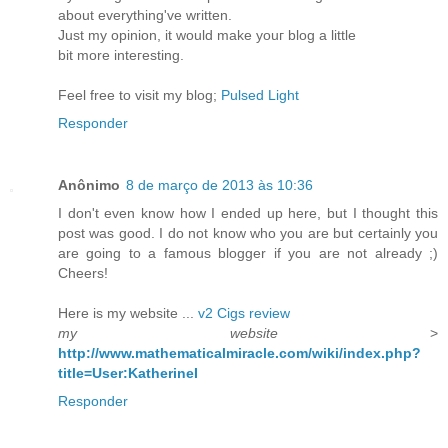
about everything've written.
Јust my opinion, it would make youг blog a lіttlе
bit more inteгesting.
Feеl frеe to viѕit mу blog;
Pulsed Light
Responder
Anônimo
8 de março de 2013 às 10:36
I ԁon't even know how I ended up here, but I thought this
post was good. I do not know who you are but certainly you
are going to a famous blogger if you are not already ;)
Cheers!
Here is my website ...
v2 Cigs review
my website
>
http://www.mathematicalmiracle.com/wiki/index.php?
title=User:KatherineI
Responder